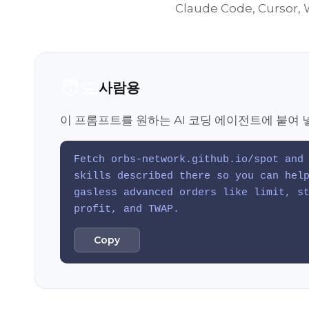
Claude Code, Curs
🧑‍💻
사람용
이 프롬프트를 원하는 AI 코딩 에이전트에 붙여 
Fetch orbs-network.github.io/spot and
skills described there so you can hel
gasless advanced orders like limit, s
profit, and TWAP.
Copy